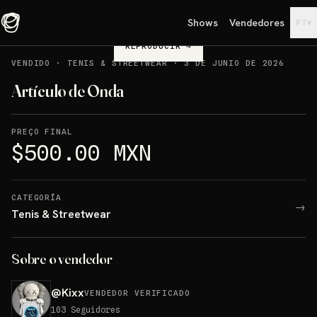
Shows
Vendedores
▾
PT
REPRODUCIR
→
VENDIDO
·
TENIS & STREETWEAR
·
3 DE JUNIO DE 2026
Artículo de Onda
PREÇO FINAL
$500.00 MXN
CATEGORÍA
→
Tenis & Streetwear
Sobre o vendedor
@
Kixx
VENDEDOR VERIFICADO
103
Seguidores