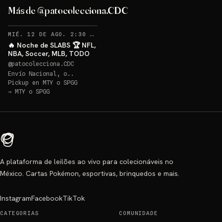
Más de @patocolecciona.CDC
RECORDATORIOS
MIÉ. 12 DE AGO. 2:30 AM
·
49
🔥 Noche de SLABS 🏆 NFL,
NBA, Soccer, MLB, TODO
@
patocolecciona.CDC
Envío Nacional, o..
Pickup en
MTY o SPGG
→
MTY o SPGG
A plataforma de leilões ao vivo para colecionáveis no
México. Cartas Pokémon, esportivas, brinquedos e mais.
Instagram
Facebook
TikTok
CATEGORIAS
COMUNIDADE