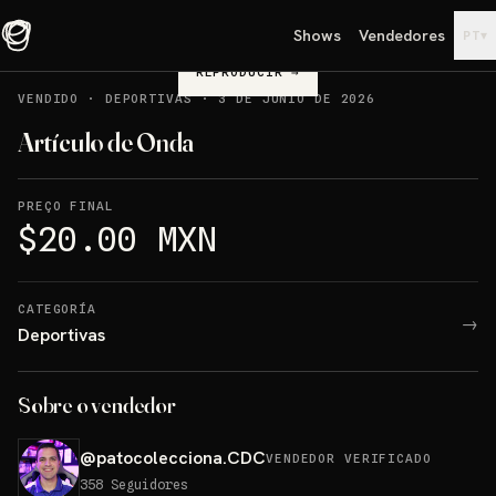
Shows
Vendedores
▾
PT
REPRODUCIR
→
VENDIDO
·
DEPORTIVAS
·
3 DE JUNIO DE 2026
Artículo de Onda
PREÇO FINAL
$20.00 MXN
CATEGORÍA
→
Deportivas
Sobre o vendedor
@
patocolecciona.CDC
VENDEDOR VERIFICADO
358
Seguidores