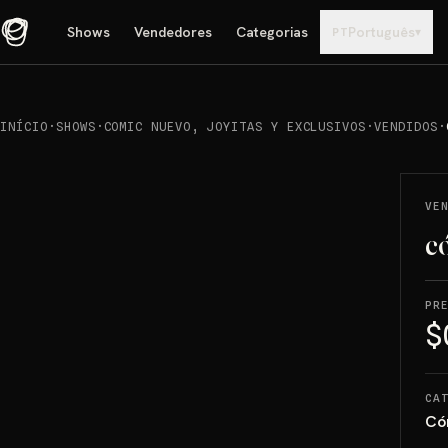
Shows
Vendedores
Categorias
Português
▾
PT
INÍCIO
·
SHOWS
·
COMIC NUEVO, JOYITAS Y EXCLUSIVOS
·
VENDIDOS
·
REPRODUCIR
→
VENDIDO
VE
c
PR
$
CA
Có