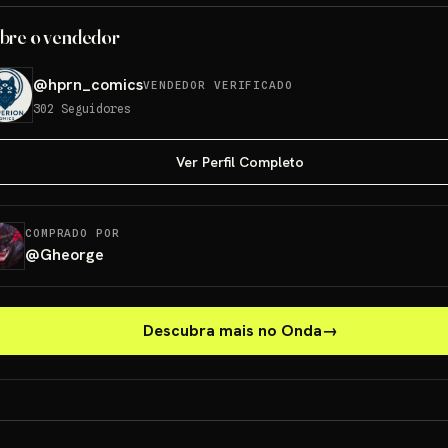
bre o vendedor
@
hprn_comics
VENDEDOR VERIFICADO
302
Seguidores
Ver Perfil Completo
COMPRADO POR
@
Gheorge
Descubra mais no Onda
→