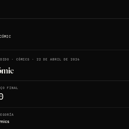
CÓMIC
NDIDO
·
CÓMICS
·
22 DE ABRIL DE 2026
ómic
EÇO FINAL
0
TEGORÍA
mics