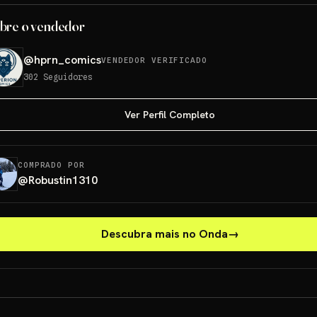
bre o vendedor
@
hprn_comics
VENDEDOR VERIFICADO
302
Seguidores
Ver Perfil Completo
COMPRADO POR
@
Robustin1310
Descubra mais no Onda
→