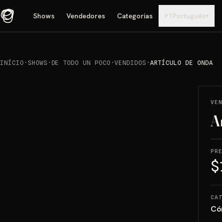
Shows
Vendedores
Categorias
Português
▾
PT
INÍCIO
·
SHOWS
·
DE TODO UN POCO
·
VENDIDOS
·
ARTÍCULO DE ONDA
REPRODUCIR
→
VENDIDO
VE
A
PR
$
CA
Có