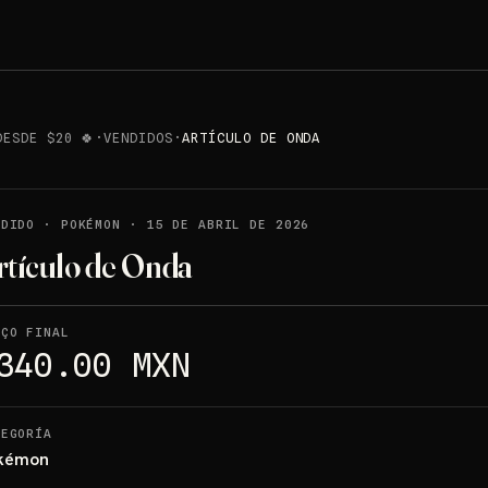
DESDE $20 🍀
·
VENDIDOS
·
ARTÍCULO DE ONDA
NDIDO
·
POKÉMON
·
15 DE ABRIL DE 2026
rtículo de Onda
EÇO FINAL
340.00 MXN
TEGORÍA
kémon