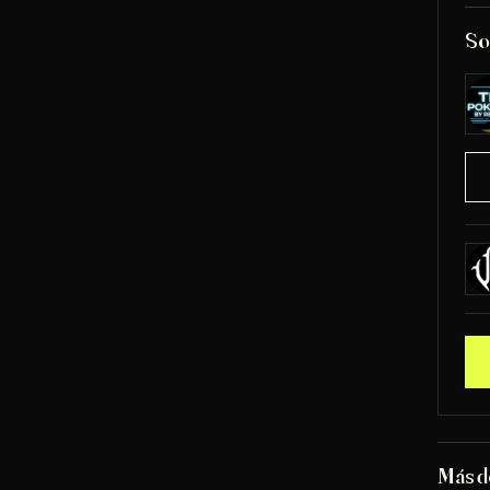
So
Más d