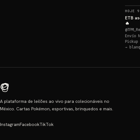
HOJE 9
ETB as
🔥
@
TPM_R
Envío 
Pickup
→
blan
A plataforma de leilões ao vivo para colecionáveis no
México. Cartas Pokémon, esportivas, brinquedos e mais.
Instagram
Facebook
TikTok