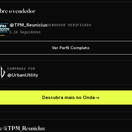
bre o vendedor
@
TPM_Reuniclus
VENDEDOR VERIFICADO
1.1k
Seguidores
Ver Perfil Completo
COMPRADO POR
@
UrbanUtility
Descubra mais no Onda
→
e @TPM_Reuniclus