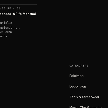
RECORDATORIOS
:30 PM
·
36
cended 🔥Rifa Mensual
euniclus
Nacional, o..
 en
cdmx
quita
CATEGORIAS
Pokémon
Deportivas
Tenis & Streetwear
Magic: The Gathering