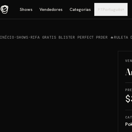
Shows
Vendedores
Categorias
Português
▾
PT
INÍCIO
·
SHOWS
·
RIFA GRATIS BLISTER PERFECT PRDER 🔥RULETA 
REPRODUCIR
→
VENDIDO
VE
A
PR
$
CA
Po