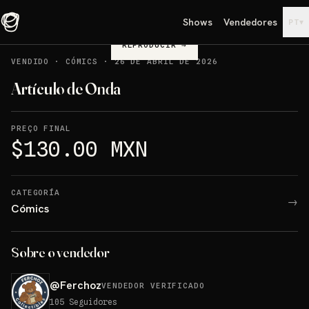
Shows
Vendedores
▾
PT
REPRODUCIR
→
VENDIDO
·
CÓMICS
·
26 DE ABRIL DE 2026
Artículo de Onda
PREÇO FINAL
$130.00 MXN
CATEGORÍA
→
Cómics
Sobre o vendedor
@
Ferchoz
VENDEDOR VERIFICADO
105
Seguidores