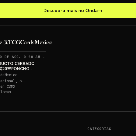
Descubra mais no Onda
→
PONCHO PIKACHU PSA 10
GRATIS
de @TCGCardsMexico
Sorteo: PONCHO PIKACHU PSA 10 GRATIS
→
RECORDATORIOS
0 DE AGO. 0:00 AM
·
348
DUCTO CERRADO
 $20🚨PONCHO
U PSA 10 GRATIS
rdsMexico
Nacional, o..
 en
CDMX
rlomas
CATEGORIAS