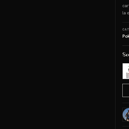
car
la 
CA
Po
So