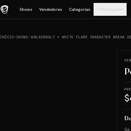
Shows
Vendedores
Categorias
Português
▾
PT
INÍCIO
·
SHOWS
·
🚨BLACKBOLT + WHITE FLARE CHARACTER BREAK D
REPRODUCIR
→
VENDIDO
VE
P
PR
$
De
Se 