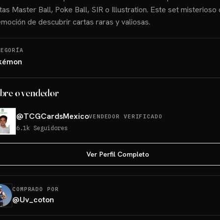
tas Master Ball, Poke Ball, SIR o Illustration. Este set misterioso
emoción de descubrir cartas raras y valiosas.
TEGORÍA
kémon
bre o vendedor
@
TCGCardsMexico
VENDEDOR VERIFICADO
6.1k
Seguidores
Ver Perfil Completo
COMPRADO POR
@
Uv_coton