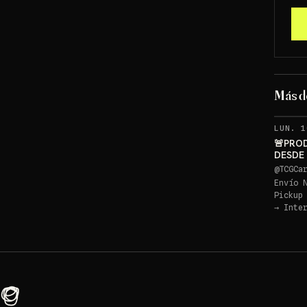
Más 
LUN. 1
🚨PRO
DESDE
PIKACH
@
TCGCa
Envío 
Pickup
→
Inte