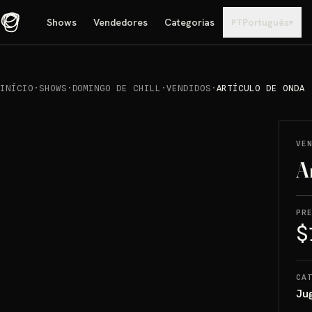
Shows
Vendedores
Categorias
Português
▾
PT
INÍCIO
·
SHOWS
·
DOMINGO DE CHILL
·
VENDIDOS
·
ARTÍCULO DE ONDA
REPRODUCIR
→
VENDIDO
VE
A
PR
$
CA
Ju