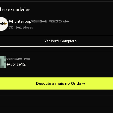
bre o vendedor
@
hunterpop
VENDEDOR VERIFICADO
532
Seguidores
Ver Perfil Completo
COMPRADO POR
@
Jorge12
Descubra mais no Onda
→