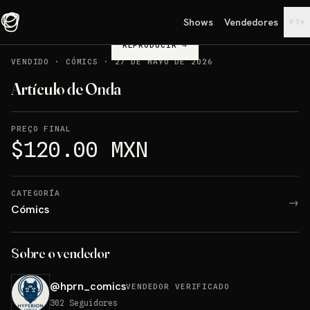
Shows
Vendedores
▾
PT
REPRODUCIR
→
VENDIDO
·
CÓMICS
·
27 DE MAYO DE 2026
Artículo de Onda
PREÇO FINAL
$120.00 MXN
CATEGORÍA
→
Cómics
Sobre o vendedor
@
hprn_comics
VENDEDOR VERIFICADO
302
Seguidores