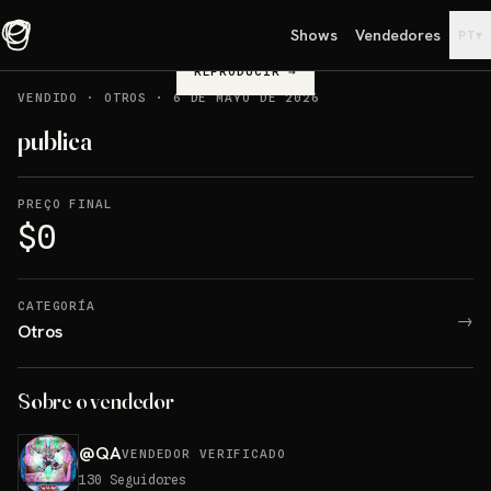
Shows
Vendedores
▾
PT
REPRODUCIR
→
VENDIDO
·
OTROS
·
6 DE MAYO DE 2026
publica
PREÇO FINAL
$0
CATEGORÍA
→
Otros
Sobre o vendedor
@
QA
VENDEDOR VERIFICADO
130
Seguidores