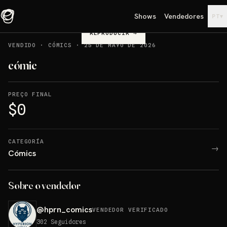
Shows
Vendedores
▾
PT
REPRODUCIR
→
VENDIDO
·
CÓMICS
·
25 DE MAYO DE 2026
cómic
PREÇO FINAL
$0
CATEGORÍA
→
Cómics
Sobre o vendedor
@
hprn_comics
VENDEDOR VERIFICADO
302
Seguidores