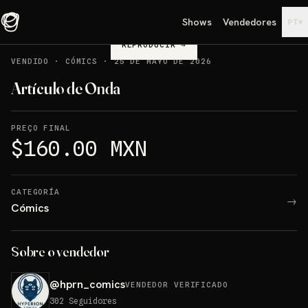
Shows
Vendedores
▾
PT
REPRODUCIR
→
VENDIDO
·
CÓMICS
·
25 DE MAYO DE 2026
Artículo de Onda
PREÇO FINAL
$160.00 MXN
CATEGORÍA
→
Cómics
Sobre o vendedor
@
hprn_comics
VENDEDOR VERIFICADO
302
Seguidores