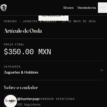
Shows
Vendedores
▾
PT
REPRODUCIR
→
VENDIDO
·
JUGUETES & HOBBIES
·
29 DE MAYO DE 2026
Artículo de Onda
PREÇO FINAL
$350.00 MXN
CATEGORÍA
→
Juguetes & Hobbies
Sobre o vendedor
@
hunterpop
VENDEDOR VERIFICADO
532
Seguidores