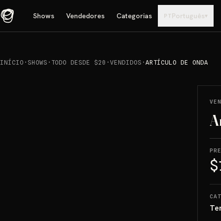
Shows
Vendedores
Categorias
Português
▾
PT
INÍCIO
·
SHOWS
·
TODO DESDE $20
·
VENDIDOS
·
ARTÍCULO DE ONDA
REPRODUCIR
→
VENDIDO
VE
A
PR
$
CA
Te