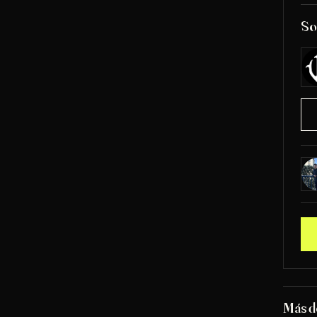
So
Más d