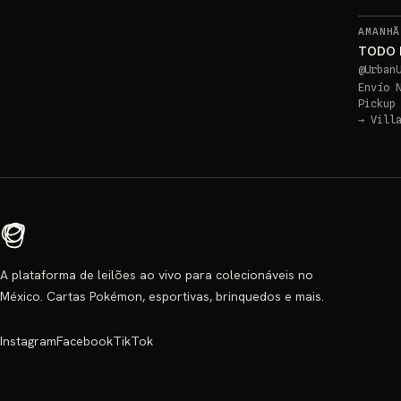
AMANHÃ
TODO 
@
Urban
Envío 
Pickup
→
Vill
A plataforma de leilões ao vivo para colecionáveis no
México. Cartas Pokémon, esportivas, brinquedos e mais.
Instagram
Facebook
TikTok