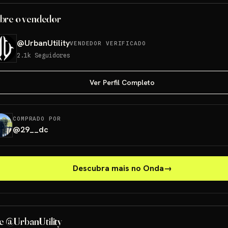
bre o vendedor
@
UrbanUtility
VENDEDOR VERIFICADO
2.1k
Seguidores
Ver Perfil Completo
COMPRADO POR
@
29__dc
Descubra mais no Onda
→
e @UrbanUtility