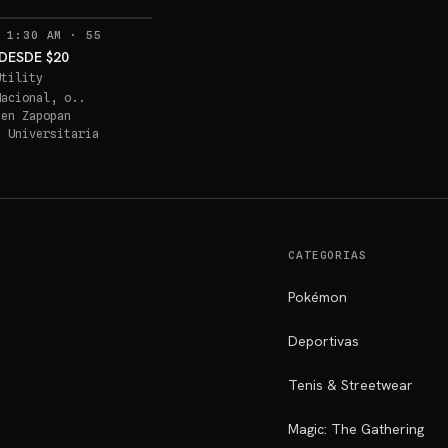
RECORDATORIOS
 1:30 AM
·
55
DESDE $20
Utility
Nacional, o..
 en
Zapopan
a Universitaria
CATEGORIAS
Pokémon
Deportivas
Tenis & Streetwear
Magic: The Gathering