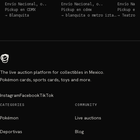
Envío Nacional, o..
Envío Nacional, o..
Envío Naci
Pickup en
CDMX
Pickup en
cdmx
Pickup en
→
Blanquita
→
blanquita o metro iztacalco
→
Teatro B
The live auction platform for collectibles in Mexico.
Pokémon cards, sports cards, toys and more.
Instagram
Facebook
TikTok
CATEGORIES
COMMUNITY
Pokémon
Live auctions
Deportivas
Blog