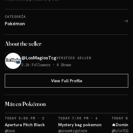
CATEGORÍA
→
Pokémon
About the seller
@
LosMagiosTcg
VERIFIED SELLER
2.2k
Followers
·
0
Shows
View Full Profile
Más en Pokémon
RECORDATORIOS
RECORDATORIOS
TODAY 5:00 PM
·
2
TODAY 7:00 PM
·
4
TODAY 8:0
Apertura Pitch Black
Mystery bag pokemon
🔥Domingo
@
Xaos
@
xroomtcgstore
@
RuloTCG