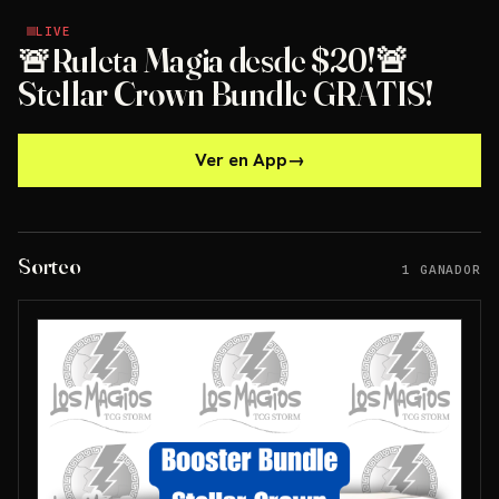
LIVE
LIVE
🚨Ruleta Magia desde $20!🚨
Stellar Crown Bundle GRATIS!
Ver en App
→
Sorteo
1 GANADOR