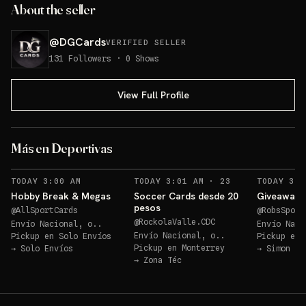
About the seller
@
DGCards
VERIFIED SELLER
131
Followers
·
0
Shows
View Full Profile
Más en Deportivas
RECORDATORIOS
TODAY 3:00 AM
TODAY 3:01 AM
·
23
TODAY 3:3
Hobby Break & Megas
Soccer Cards desde 20
Giveaway! 
pesos
@
AllSportCards
@
RobsSport
@
RockolaValle.CDC
Envío Nacional, o..
Envío Naci
Envío Nacional, o..
Pickup en
Solo Envíos
Pickup en
Pickup en
Monterrey
→
Solo Envíos
→
Simon Bo
→
Zona Téc