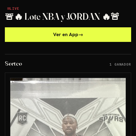
LIVE
LIVE
🚨🔥 Lote NBA y JORDAN 🔥🚨
Ver en App
→
Sorteo
1 GANADOR