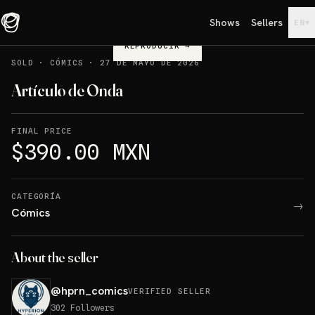
Shows
Sellers
▾
EN
REPRODUCIR
→
SOLD
·
CÓMICS
·
27 DE MAYO DE 2026
Artículo de Onda
FINAL PRICE
$390.00 MXN
CATEGORÍA
→
Cómics
About the seller
@
hprn_comics
VERIFIED SELLER
302
Followers