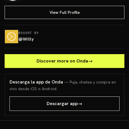
View Full Profile
BOUGHT BY
@
Willy
Discover more on Onda
→
Descarga la app de Onda
— Puja, chatea y compra en
vivo desde iOS o Android.
Descargar app
→