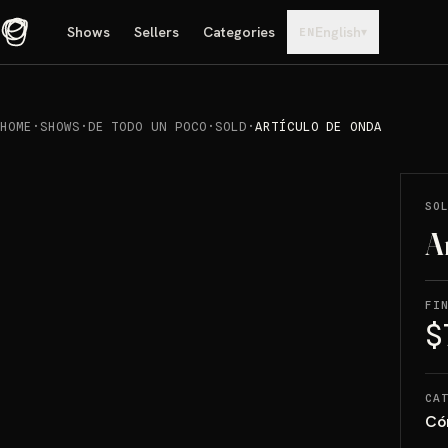
Shows
Sellers
Categories
English
▾
EN
HOME
·
SHOWS
·
DE TODO UN POCO
·
SOLD
·
ARTÍCULO DE ONDA
REPRODUCIR
→
SOLD
SO
A
FI
$
CA
Có