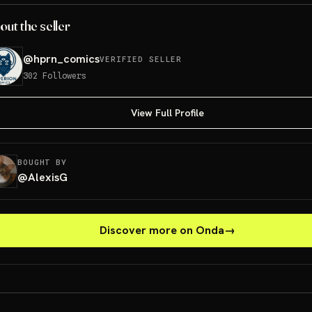
out the seller
@
hprn_comics
VERIFIED SELLER
302
Followers
View Full Profile
BOUGHT BY
@
AlexisG
Discover more on Onda
→