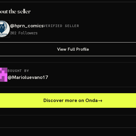
out the seller
@
hprn_comics
VERIFIED SELLER
302
Followers
View Full Profile
BOUGHT BY
@
Marioluevano17
Discover more on Onda
→