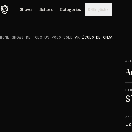
Shows
Sellers
Categories
English
▾
EN
HOME
·
SHOWS
·
DE TODO UN POCO
·
SOLD
·
ARTÍCULO DE ONDA
REPRODUCIR
→
SOLD
SO
A
FI
$
CA
Có