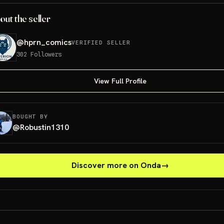
out the seller
@
hprn_comics
VERIFIED SELLER
302
Followers
View Full Profile
BOUGHT BY
@
Robustin1310
Discover more on Onda
→