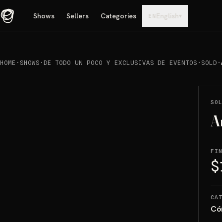
Shows
Sellers
Categories
English
▾
EN
HOME
·
SHOWS
·
DE TODO UN POCO Y EXCLUSIVAS DE EVENTOS
·
SOLD
·
REPRODUCIR
→
SOLD
SO
A
FI
$
CA
Có