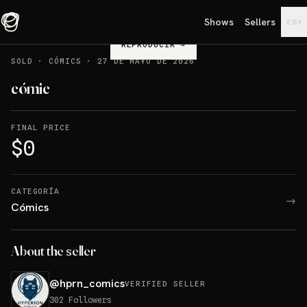
Shows
Sellers
▾
EN
REPRODUCIR
→
SOLD
·
CÓMICS
·
27 DE MAYO DE 2026
cómic
FINAL PRICE
$0
CATEGORÍA
→
Cómics
About the seller
@
hprn_comics
VERIFIED SELLER
302
Followers