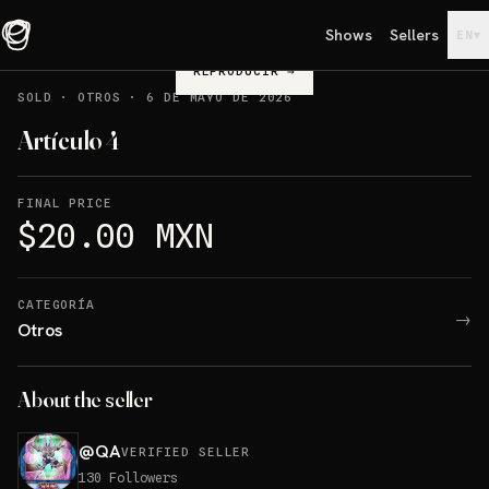
Shows
Sellers
▾
EN
REPRODUCIR
→
SOLD
·
OTROS
·
6 DE MAYO DE 2026
Artículo 4
FINAL PRICE
$20.00 MXN
CATEGORÍA
→
Otros
About the seller
@
QA
VERIFIED SELLER
130
Followers