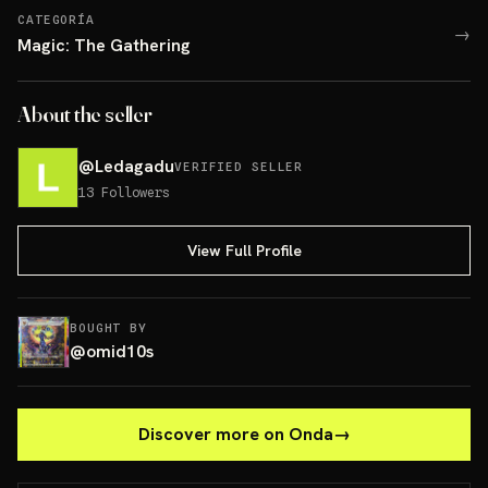
CATEGORÍA
→
Magic: The Gathering
About the seller
@
Ledagadu
VERIFIED SELLER
13
Followers
View Full Profile
BOUGHT BY
@
omid10s
Discover more on Onda
→