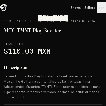
Shows
Sellers
▾
EN
REPRODUCIR
→
SOLD
·
MAGIC: THE GATHERING
·
17 DE MARZO DE 2026
MTG TMNT Play Booster
FINAL PRICE
$110.00 MXN
Descripción
Se vendió un sobre Play Booster de la edición especial de
Magic: The Gathering con temática de las Tortugas Ninja
Adolescentes Mutantes (TMNT). Estos sobres son ideales para
jugar y construir mazos divertidos, además de incluir al menos
una carta foil.