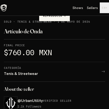
Shows
Sellers
▾
EN
REPRODUCIR
→
SOLD
·
TENIS & STREETWEAR
·
1 DE MAYO DE 2026
Artículo de Onda
FINAL PRICE
$760.00 MXN
CATEGORÍA
→
Tenis & Streetwear
About the seller
@
UrbanUtility
VERIFIED SELLER
2.1k
Followers