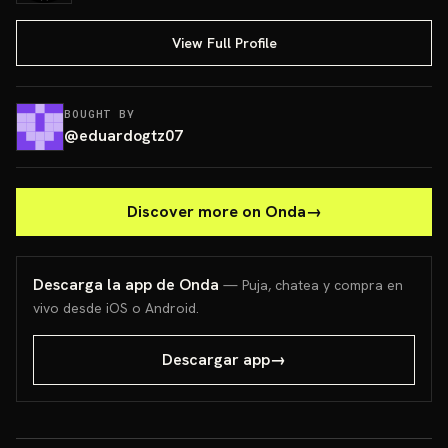
View Full Profile
BOUGHT BY
@
eduardogtz07
Discover more on Onda
→
Descarga la app de Onda
— Puja, chatea y compra en
vivo desde iOS o Android.
Descargar app
→