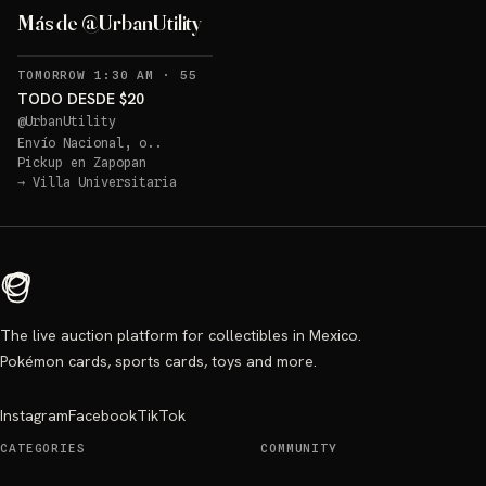
Más de @UrbanUtility
RECORDATORIOS
TOMORROW 1:30 AM
·
55
TODO DESDE $20
@
UrbanUtility
Envío Nacional, o..
Pickup en
Zapopan
→
Villa Universitaria
The live auction platform for collectibles in Mexico.
Pokémon cards, sports cards, toys and more.
Instagram
Facebook
TikTok
CATEGORIES
COMMUNITY