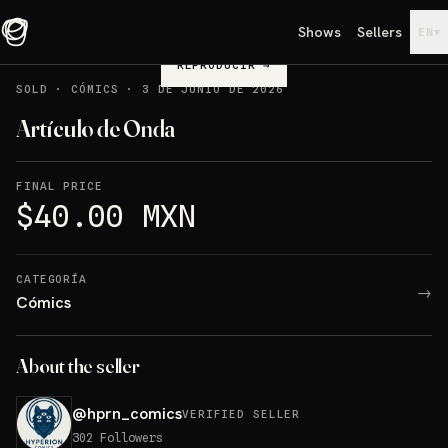
Shows
Sellers
▾
EN
REPRODUCIR
→
SOLD
·
CÓMICS
·
3 DE JUNIO DE 2026
Artículo de Onda
FINAL PRICE
$40.00 MXN
CATEGORÍA
→
Cómics
About the seller
@
hprn_comics
VERIFIED SELLER
302
Followers