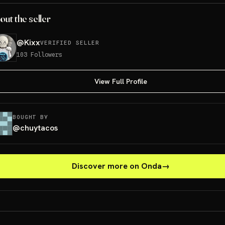
out the seller
@
Kixx
VERIFIED SELLER
103
Followers
View Full Profile
BOUGHT BY
@
chuytacos
Discover more on Onda
→