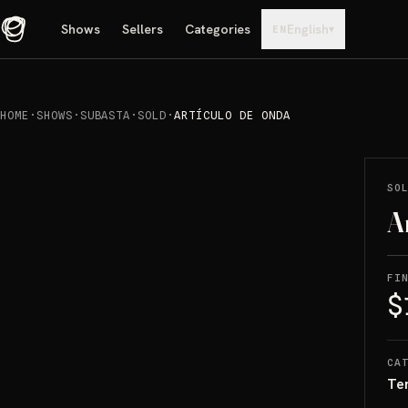
Shows
Sellers
Categories
English
▾
EN
HOME
·
SHOWS
·
SUBASTA
·
SOLD
·
ARTÍCULO DE ONDA
REPRODUCIR
→
SOLD
SO
A
FI
$
CA
Te