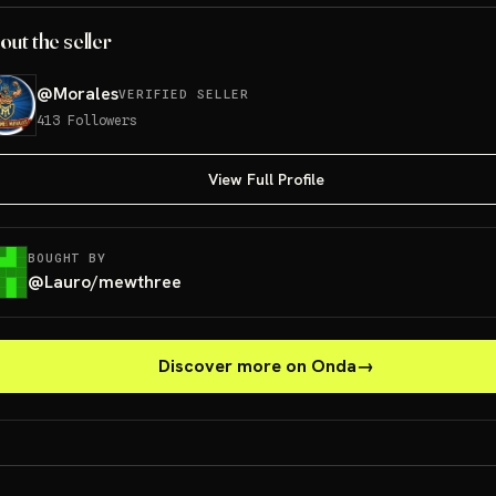
out the seller
@
Morales
VERIFIED SELLER
413
Followers
View Full Profile
BOUGHT BY
@
Lauro/mewthree
Discover more on Onda
→