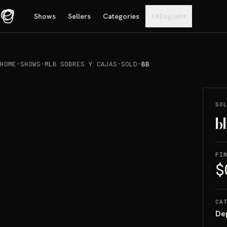
Shows
Sellers
Categories
English
▾
EN
HOME
·
SHOWS
·
MLB SOBRES Y CAJAS
·
SOLD
·
BB
REPRODUCIR
→
SOLD
SO
b
FI
$
CA
De