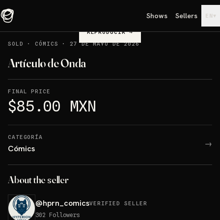
Shows
Sellers
▾
EN
REPRODUCIR
→
SOLD
·
CÓMICS
·
27 DE MAYO DE 2026
Artículo de Onda
FINAL PRICE
$85.00 MXN
CATEGORÍA
→
Cómics
About the seller
@
hprn_comics
VERIFIED SELLER
302
Followers