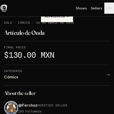
Shows
Sellers
▾
EN
REPRODUCIR
→
SOLD
·
CÓMICS
·
26 DE ABRIL DE 2026
Artículo de Onda
FINAL PRICE
$130.00 MXN
CATEGORÍA
→
Cómics
About the seller
@
Ferchoz
VERIFIED SELLER
105
Followers