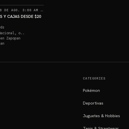
RECORDATORIOS
0 DE AGO. 3:00 AM
·
4
S Y CAJAS DESDE $20
rds
Nacional, o..
 en
Zapopan
pan
CATEGORIES
Pokémon
Deportivas
Juguetes & Hobbies
Tenis & Streetwear