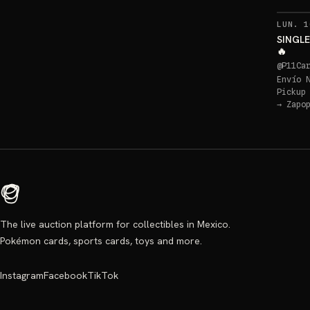
LUN. 1
SINGLE
🔥
@
P11Ca
Envío 
Pickup
→
Zapo
The live auction platform for collectibles in Mexico.
Pokémon cards, sports cards, toys and more.
Instagram
Facebook
TikTok