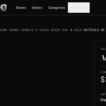
Shows
Sellers
Categories
English
▾
EN
HOME
·
SHOWS
·
SINGLES Y CAJAS DESDE $20 🔥
·
SOLD
·
ARTÍCULO DE
REPRODUCIR
→
SOLD
SO
A
FI
$
CA
De