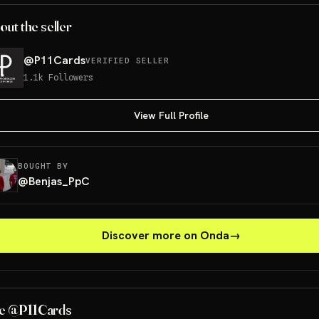
out the seller
@
P11Cards
VERIFIED SELLER
1.1k
Followers
View Full Profile
BOUGHT BY
@
Benjas_PpC
Discover more on Onda
→
Luffy Dodgers
e @P11Cards
Sorteo: Luffy Dodgers
→