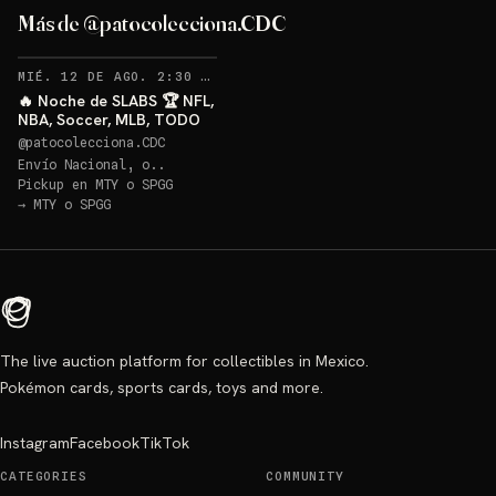
Más de @patocolecciona.CDC
RECORDATORIOS
MIÉ. 12 DE AGO. 2:30 AM
·
49
🔥 Noche de SLABS 🏆 NFL,
NBA, Soccer, MLB, TODO
@
patocolecciona.CDC
Envío Nacional, o..
Pickup en
MTY o SPGG
→
MTY o SPGG
The live auction platform for collectibles in Mexico.
Pokémon cards, sports cards, toys and more.
Instagram
Facebook
TikTok
CATEGORIES
COMMUNITY