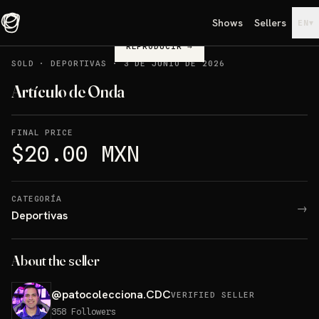
Shows
Sellers
▾
EN
REPRODUCIR
→
SOLD
·
DEPORTIVAS
·
3 DE JUNIO DE 2026
Artículo de Onda
FINAL PRICE
$20.00 MXN
CATEGORÍA
→
Deportivas
About the seller
@
patocolecciona.CDC
VERIFIED SELLER
358
Followers