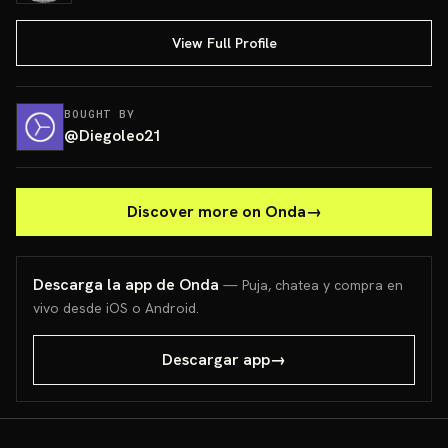
View Full Profile
BOUGHT BY
@
Diegoleo21
Discover more on Onda
→
Descarga la app de Onda
— Puja, chatea y compra en
vivo desde iOS o Android.
Descargar app
→