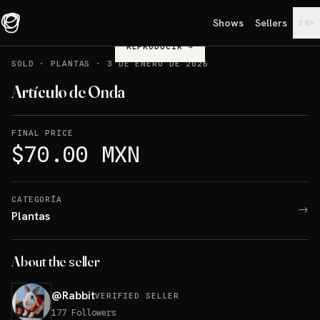
Shows
Sellers
▾
EN
REPRODUCIR
→
SOLD
·
PLANTAS
·
3 DE ENERO DE 2026
Artículo de Onda
FINAL PRICE
$70.00 MXN
CATEGORÍA
→
Plantas
About the seller
@
Rabbit
VERIFIED SELLER
177
Followers