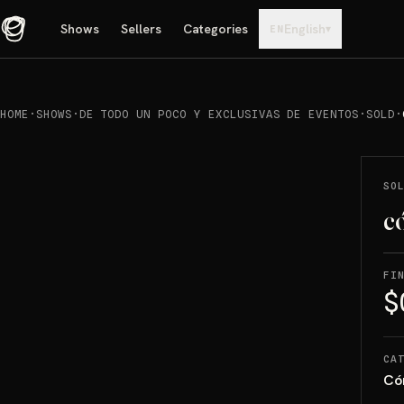
Shows
Sellers
Categories
English
▾
EN
HOME
·
SHOWS
·
DE TODO UN POCO Y EXCLUSIVAS DE EVENTOS
·
SOLD
·
REPRODUCIR
→
SOLD
SO
c
FI
$
CA
Có