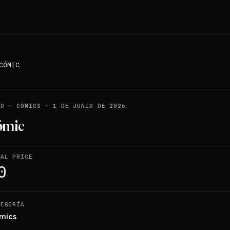
CÓMIC
LD
·
CÓMICS
·
1 DE JUNIO DE 2026
ómic
NAL PRICE
0
TEGORÍA
mics