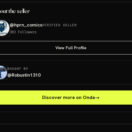
out the seller
@
hprn_comics
VERIFIED SELLER
302
Followers
View Full Profile
BOUGHT BY
@
Robustin1310
Discover more on Onda
→