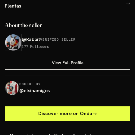
→
Plantas
About the seller
@
Rabbit
VERIFIED SELLER
177
Followers
View Full Profile
BOUGHT BY
@
elsinamigos
Discover more on Onda
→