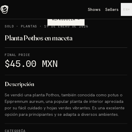
Shows
Sellers
▾
EN
REPRODUCIR
→
SOLD
·
PLANTAS
·
19 DE ENERO DE 2026
Planta Pothos en maceta
FINAL PRICE
$45.00 MXN
Descripción
Se vendió una planta Pothos, también conocida como potus o
Epipremnum aureum, una popular planta de interior apreciada
por su fácil cuidado y hojas verdes vibrantes. Es una excelente
opción para principiantes y se adapta a diversos ambientes.
CATEGORÍA