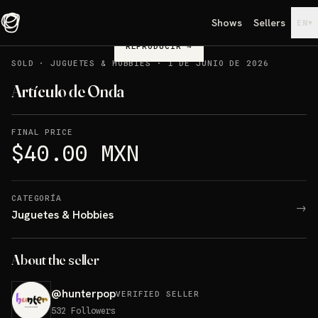
Shows
Sellers
▾
EN
REPRODUCIR
→
SOLD
·
JUGUETES & HOBBIES
·
1 DE JUNIO DE 2026
Artículo de Onda
FINAL PRICE
$40.00 MXN
CATEGORÍA
→
Juguetes & Hobbies
About the seller
@
hunterpop
VERIFIED SELLER
532
Followers