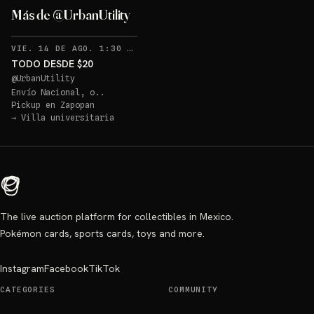
Más de @UrbanUtility
RECORDATORIOS
VIE. 14 DE AGO. 1:30 AM
·
3
TODO DESDE $20
@
UrbanUtility
Envío Nacional, o..
Pickup en
Zapopan
→
Villa universitaria
The live auction platform for collectibles in Mexico.
Pokémon cards, sports cards, toys and more.
Instagram
Facebook
TikTok
CATEGORIES
COMMUNITY