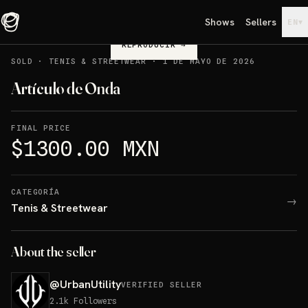
Shows
Sellers
▾
EN
REPRODUCIR
→
SOLD
·
TENIS & STREETWEAR
·
1 DE MAYO DE 2026
Artículo de Onda
FINAL PRICE
$1300.00 MXN
CATEGORÍA
→
Tenis & Streetwear
About the seller
@
UrbanUtility
VERIFIED SELLER
2.1k
Followers