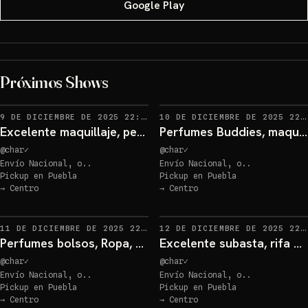
Google Play
Caja de maquillaje
sorpresa
Próximos Shows
Sorteo: Caja de maquillaje sorpresa
→
Sorteo: La BUBU, original temática Navidad
→
RECORDATORIOS
9 DE DICIEMBRE DE 2025 22:00
·
8
10 DE DICIEMBRE DE 2025 22:00
Excelente maquillaje, perfumes Body, Ropa y bolsos desde 50 pesos
Perfumes Buddies, maquillaje, bolsos, accesorios, de excelente, precio y calidad desde 30 pesos
@
char
✓
@
char
✓
Envío Nacional, o..
Envío Nacional, o..
Pickup en
Puebla
Pickup en
Puebla
Caja de maquillaje
sorpresa
→
Centro
→
Centro
Sorteo: Caja de maquillaje sorpresa
→
Sorteo: Regalos sorpresa
→
RECORDATORIOS
11 DE DICIEMBRE DE 2025 22:00
·
130
12 DE DICIEMBRE DE 2025 22:00
Perfumes bolsos, Ropa, maquillaje y accesorios, excelentes para ti y con un precio mínimo desde 30 pesos
Excelente subasta, rifa y oferta de productos y regalos gratis y productos en oferta desde 30 pesos
@
char
✓
@
char
✓
Envío Nacional, o..
Envío Nacional, o..
Pickup en
Puebla
Pickup en
Puebla
→
Centro
→
Centro