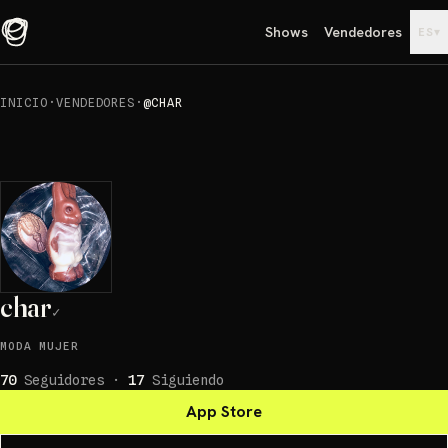
Shows
Vendedores
▾
ES
INICIO
·
VENDEDORES
·
@CHAR
char
✓
MODA MUJER
70
Seguidores
·
17
Siguiendo
App Store