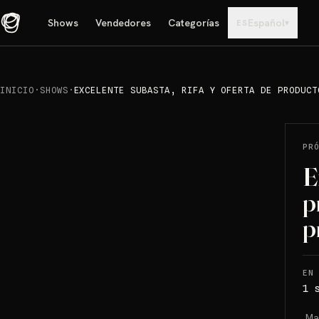
Shows
Vendedores
Categorías
Español
▾
ES
INICIO
·
SHOWS
·
EXCELENTE SUBASTA, RIFA Y OFERTA DE PRODUCT
PR
E
p
p
EN
1 
 M