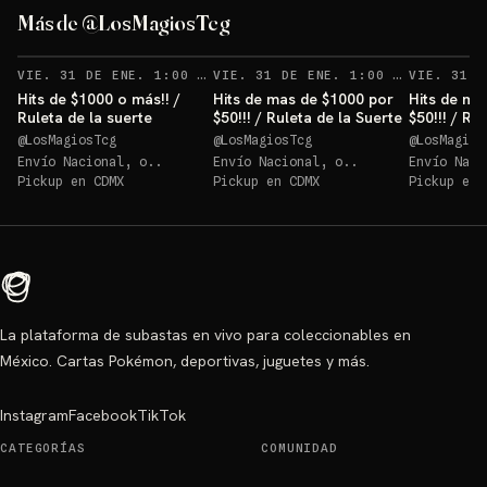
Más de @LosMagiosTcg
VIE. 31 DE ENE. 1:00 AM
VIE. 31 DE ENE. 1:00 AM
Hits de $1000 o más!! /
Hits de mas de $1000 por
Hits de ma
Ruleta de la suerte
$50!!! / Ruleta de la Suerte
$50!!! / Ru
@
LosMagiosTcg
@
LosMagiosTcg
@
LosMagios
Envío Nacional, o..
Envío Nacional, o..
Envío Naci
Pickup en
CDMX
Pickup en
CDMX
Pickup en
La plataforma de subastas en vivo para coleccionables en
México. Cartas Pokémon, deportivas, juguetes y más.
Instagram
Facebook
TikTok
CATEGORÍAS
COMUNIDAD