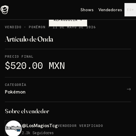
Shows
Vendedores
▾
ES
REPRODUCIR
→
VENDIDO
·
POKÉMON
·
11 DE MAYO DE 2026
Artículo de Onda
PRECIO FINAL
$520.00 MXN
CATEGORÍA
→
Pokémon
Sobre el vendedor
@
LosMagiosTcg
VENDEDOR VERIFICADO
2.2k
Seguidores