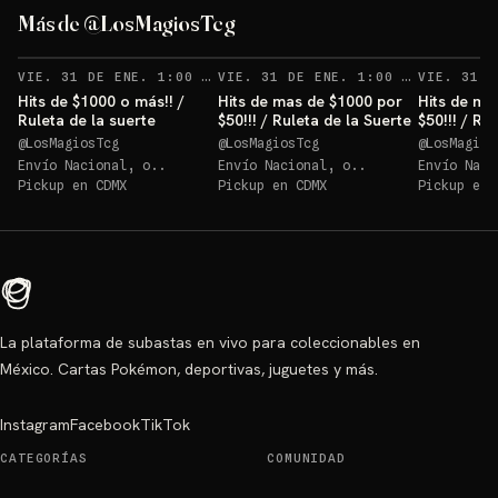
Más de @LosMagiosTcg
VIE. 31 DE ENE. 1:00 AM
VIE. 31 DE ENE. 1:00 AM
Hits de $1000 o más!! /
Hits de mas de $1000 por
Hits de ma
Ruleta de la suerte
$50!!! / Ruleta de la Suerte
$50!!! / Ru
@
LosMagiosTcg
@
LosMagiosTcg
@
LosMagios
Envío Nacional, o..
Envío Nacional, o..
Envío Naci
Pickup en
CDMX
Pickup en
CDMX
Pickup en
La plataforma de subastas en vivo para coleccionables en
México. Cartas Pokémon, deportivas, juguetes y más.
Instagram
Facebook
TikTok
CATEGORÍAS
COMUNIDAD