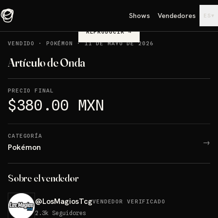
Shows
Vendedores
▾
ES
REPRODUCIR
→
VENDIDO
·
POKÉMON
·
11 DE MAYO DE 2026
Artículo de Onda
PRECIO FINAL
$380.00 MXN
CATEGORÍA
→
Pokémon
Sobre el vendedor
@
LosMagiosTcg
VENDEDOR VERIFICADO
2.3k
Seguidores