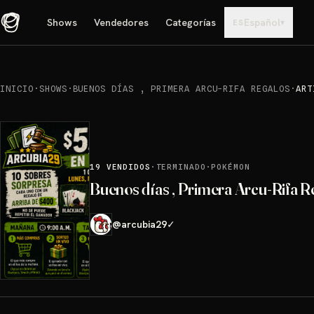
Shows
Vendedores
Categorías
Español
▾
ES
INICIO
·
SHOWS
·
BUENOS DÍAS , PRIMERA ARCU-RIFA REGALOS
·
ART
19
VENDIDOS
·
TERMINADO
·
POKÉMON
Buenos días , Primera Arcu-Rifa R
@
arcubia29
✓