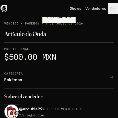
Shows
Vendedores
▾
ES
REPRODUCIR
→
VENDIDO
·
POKÉMON
·
8 DE JULIO DE 2026
Artículo de Onda
PRECIO FINAL
$500.00 MXN
CATEGORÍA
→
Pokémon
Sobre el vendedor
@
arcubia29
VENDEDOR VERIFICADO
272
Seguidores