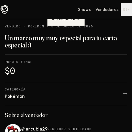
Shows
Vendedores
▾
ES
REPRODUCIR
→
VENDIDO
·
POKÉMON
·
8 DE JULIO DE 2026
Un marco muy muy especial para tu carta
especial :)
PRECIO FINAL
$0
CATEGORÍA
→
Pokémon
Sobre el vendedor
@
arcubia29
VENDEDOR VERIFICADO