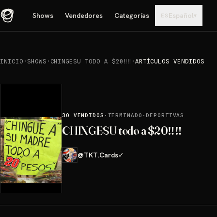
Shows
Vendedores
Categorías
Español
▾
ES
INICIO
·
SHOWS
·
CHINGESU TODO A $20‼️‼️
·
ARTÍCULOS VENDIDOS
30
VENDIDOS
·
TERMINADO
·
DEPORTIVAS
CHINGESU todo a $20‼️‼️
@
TKT.Cards
✓