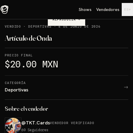
Shows
Vendedores
▾
ES
REPRODUCIR
→
VENDIDO
·
DEPORTIVAS
·
4 DE JUNIO DE 2026
Artículo de Onda
PRECIO FINAL
$20.00 MXN
CATEGORÍA
→
Deportivas
Sobre el vendedor
@
TKT.Cards
VENDEDOR VERIFICADO
69
Seguidores