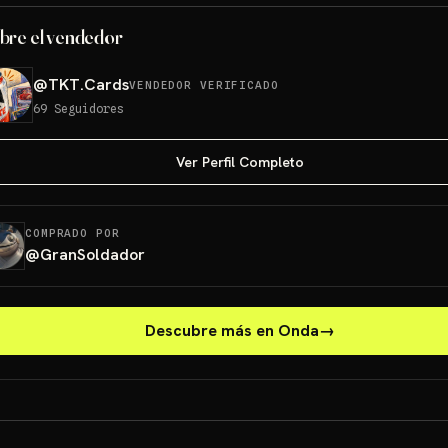
bre el vendedor
@
TKT.Cards
VENDEDOR VERIFICADO
69
Seguidores
Ver Perfil Completo
COMPRADO POR
@
GranSoldador
Descubre más en Onda
→