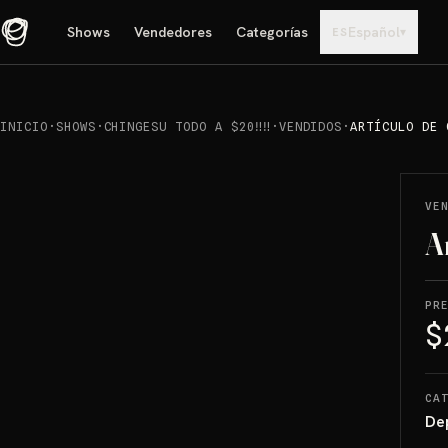
Shows
Vendedores
Categorías
Español
▾
ES
INICIO
·
SHOWS
·
CHINGESU TODO A $20‼️‼️
·
VENDIDOS
·
ARTÍCULO DE 
REPRODUCIR
→
VENDIDO
VE
A
PR
$
CA
De