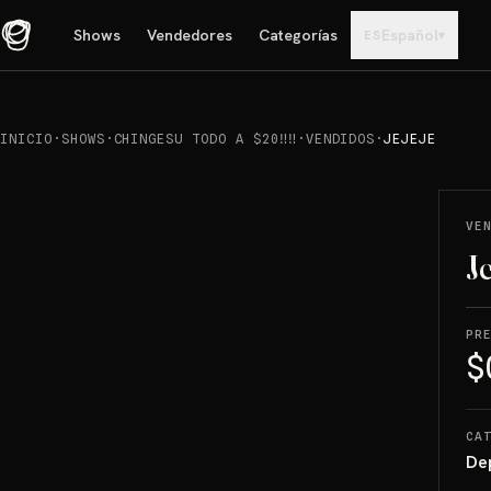
Shows
Vendedores
Categorías
Español
▾
ES
INICIO
·
SHOWS
·
CHINGESU TODO A $20‼️‼️
·
VENDIDOS
·
JEJEJE
REPRODUCIR
→
VENDIDO
VE
Je
PR
$
CA
De