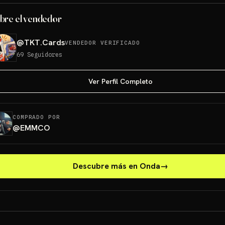
bre el vendedor
@
TKT.Cards
VENDEDOR VERIFICADO
69
Seguidores
Ver Perfil Completo
COMPRADO POR
@
EMMCO
Descubre más en Onda
→