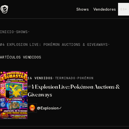
Shows
Vendedores
▾
ES
INICIO
·
SHOWS
·
#4 EXPLOSION LIVE: POKÉMON AUCTIONS & GIVEAWAYS
·
ARTÍCULOS VENDIDOS
16
VENDIDOS
·
TERMINADO
·
POKÉMON
#4 Explosion Live: Pokémon Auctions &
Giveaways
@
Explosion
✓