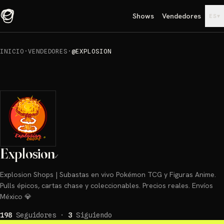
Shows
Vendedores
▾
ES
INICIO
·
VENDEDORES
·
@EXPLOSION
Explosion
✓
Explosion Shops | Subastas en vivo Pokémon TCG y Figuras Anime.
Pulls épicos, cartas chase y coleccionables. Precios reales. Envíos
México 💎
198
Seguidores
·
3
Siguiendo