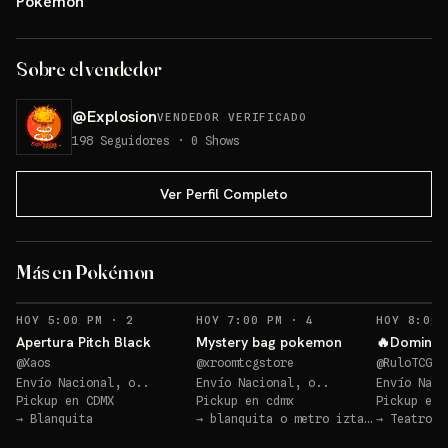
Pokémon
Sobre el vendedor
@
Explosion
VENDEDOR VERIFICADO
198
Seguidores
·
0
Shows
Ver Perfil Completo
Más en Pokémon
RECORDATORIOS
RECORDATORIOS
HOY 5:00 PM
·
2
HOY 7:00 PM
·
4
HOY 8:00 
Apertura Pitch Black
Mystery bag pokemon
🔥Domingo
@
Xaos
@
xroomtcgstore
@
RuloTCG
Envío Nacional, o..
Envío Nacional, o..
Envío Naci
Pickup en
CDMX
Pickup en
cdmx
Pickup en
→
Blanquita
→
blanquita o metro iztacalco
→
Teatro B